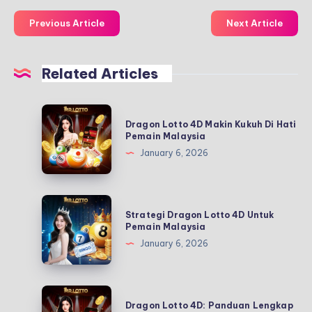
Previous Article
Next Article
Related Articles
Dragon
Dragon Lotto 4D Makin Kukuh Di Hati
Lotto
Pemain Malaysia
4D
January 6, 2026
Makin
Kukuh
Di
Strategi
Strategi Dragon Lotto 4D Untuk
Hati
Dragon
Pemain Malaysia
Pemain
Lotto
January 6, 2026
Malaysia
4D
Untuk
Pemain
Dragon
Dragon Lotto 4D: Panduan Lengkap
Malaysia
Lotto