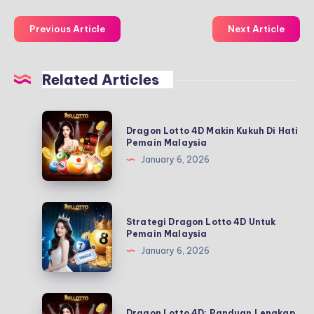
Previous Article
Next Article
Related Articles
Dragon
Dragon Lotto 4D Makin Kukuh Di Hati
Lotto
Pemain Malaysia
4D
January 6, 2026
Makin
Kukuh
Di
Strategi
Strategi Dragon Lotto 4D Untuk
Hati
Dragon
Pemain Malaysia
Pemain
Lotto
January 6, 2026
Malaysia
4D
Untuk
Pemain
Dragon
Dragon Lotto 4D: Panduan Lengkap