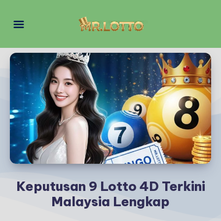
Keputusan 9 Lotto 4D Terkini
Malaysia Lengkap