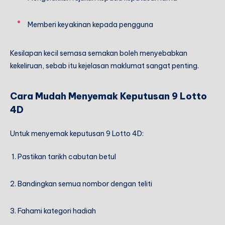
Memberi keyakinan kepada pengguna
Kesilapan kecil semasa semakan boleh menyebabkan
kekeliruan, sebab itu kejelasan maklumat sangat penting.
Cara Mudah Menyemak Keputusan 9 Lotto
4D
Untuk menyemak keputusan 9 Lotto 4D:
Pastikan tarikh cabutan betul
Bandingkan semua nombor dengan teliti
Fahami kategori hadiah