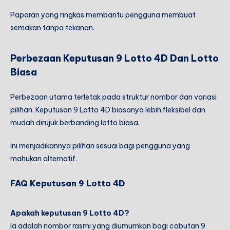
Paparan yang ringkas membantu pengguna membuat
semakan tanpa tekanan.
Perbezaan Keputusan 9 Lotto 4D Dan Lotto
Biasa
Perbezaan utama terletak pada struktur nombor dan variasi
pilihan. Keputusan 9 Lotto 4D biasanya lebih fleksibel dan
mudah dirujuk berbanding lotto biasa.
Ini menjadikannya pilihan sesuai bagi pengguna yang
mahukan alternatif.
FAQ Keputusan 9 Lotto 4D
Apakah keputusan 9 Lotto 4D?
Ia adalah nombor rasmi yang diumumkan bagi cabutan 9