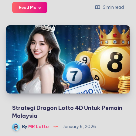
Dragon
3 min read
Read More
Lotto
4D
Makin
Kukuh
Di
Hati
Pemain
Malaysia
Strategi Dragon Lotto 4D Untuk Pemain
Malaysia
By
MR Lotto
January 6, 2026