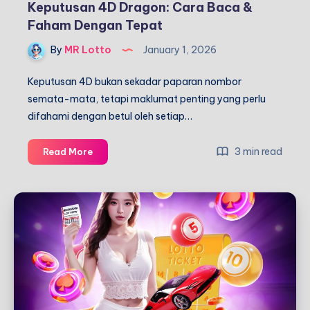
Keputusan 4D Dragon: Cara Baca &
Faham Dengan Tepat
By
MR Lotto
January 1, 2026
Keputusan 4D bukan sekadar paparan nombor
semata-mata, tetapi maklumat penting yang perlu
difahami dengan betul oleh setiap…
Keputusan
3 min read
Read More
4D
Dragon:
Cara
Baca
&
Faham
Dengan
Tepat