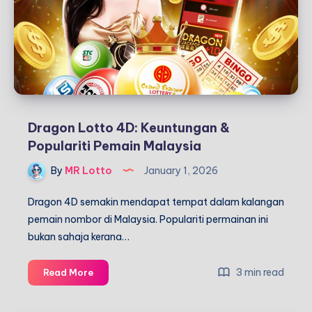
Dragon Lotto 4D: Keuntungan &
Populariti Pemain Malaysia
By
MR Lotto
January 1, 2026
Dragon 4D semakin mendapat tempat dalam kalangan
pemain nombor di Malaysia. Populariti permainan ini
bukan sahaja kerana…
Dragon
3 min read
Read More
Lotto
4D: