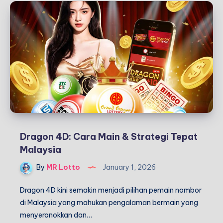
Keuntungan
&
Populariti
Pemain
Malaysia
Dragon 4D: Cara Main & Strategi Tepat
Malaysia
By
MR Lotto
January 1, 2026
Dragon 4D kini semakin menjadi pilihan pemain nombor
di Malaysia yang mahukan pengalaman bermain yang
menyeronokkan dan…