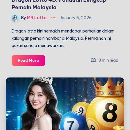
Pemain Malaysia
By
MR Lotto
January 6, 2026
Dragon lotto kini semakin mendapat perhatian dalam
kalangan pemain nombor di Malaysia. Permainan ini
bukan sahaja menawarkan…
Dragon
3 min read
Read More
Lotto
4D:
Panduan
Lengkap
Pemain
Malaysia